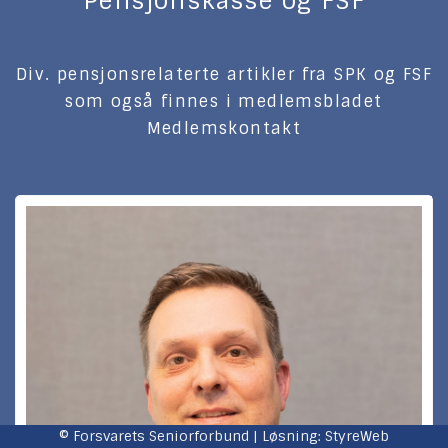
Pensjonskasse og FSF
Åpne veileder
Div. pensjonsrelaterte artikler fra SPK og FSF
Fremtidsfullmakt et privat alternativ til offentlig
som også finnes i medlemsbladet
verge.
Medlemskontakt
Det kommer frem av vergemålsloven § 78 hva en
fremtidsfullmakt er. Bestemmelsen lyder:
«En fremtidsfullmakt er en fullmakt til én eller flere
personer om å representere fullmaktsgiveren etter at
fullmaktsgiveren på grunn av sinnslidelse, herunder
demens, eller alvorlig svekket helbred ikke lenger er i
stand til å ivareta sine interesser innen de områdene som
omfattes av fullmakten.»
Så lenge du er klar i hodet og har det vi kaller
samtykkekompetanse, kan du gi ordinære fullmakter til
personer du stoler på. Dette endrer seg dersom du blir
dement. Da trenger du hjelp.
© Forsvarets Seniorforbund | Løsning:
StyreWeb