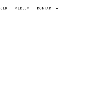
NGER
MEDLEM
KONTAKT
KONTAKT OSS
FORBUNDSSTYRET