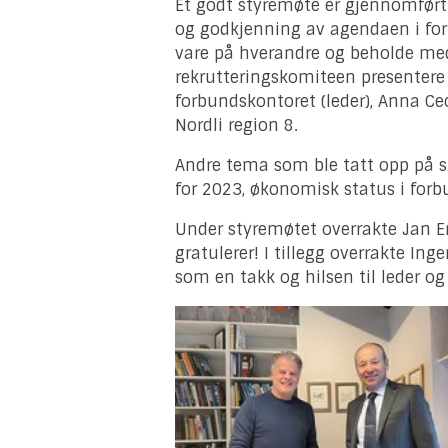
Et godt styremøte er gjennomfør
og godkjenning av agendaen i for
vare på hverandre og beholde me
rekrutteringskomiteen presentere 
forbundskontoret (leder), Anna Cec
Nordli region 8.
Andre tema som ble tatt opp på s
for 2023, økonomisk status i for
Under styremøtet overrakte Jan Er
gratulerer! I tillegg overrakte In
som en takk og hilsen til leder o