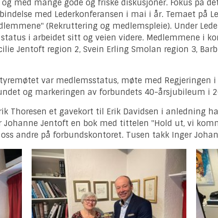
t og med mange gode og friske diskusjoner. Fokus på d
bindelse med Lederkonferansen i mai i år. Temaet på Le
dlemmene" (Rekruttering og medlemspleie). Under Lede
status i arbeidet sitt og veien videre. Medlemmene i ko
ilie Jentoft region 2, Svein Erling Smolan region 3, Barb
tyremøtet var medlemsstatus, møte med Regjeringen i 
bundet og markeringen av forbundets 40-årsjubileum i 
ik Thoresen et gavekort til Erik Davidsen i anledning h
ger Johanne Jentoft en bok med tittelen "Hold ut, vi ko
g oss andre på forbundskontoret. Tusen takk Inger Joha