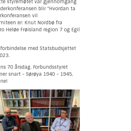
ette styremøtet var gjennomgang
derkonferansen blir "Hvordan ta
rkonferansen vil
miteen er: Knut Nordbø fra
ro Heløe Frøisland region 7 og Egil
forbindelse med Statsbudsjettet
2023.
ans 70 årsdag. Forbundsstyret
mmer snart - Sørøya 1940 - 1945,
nne!