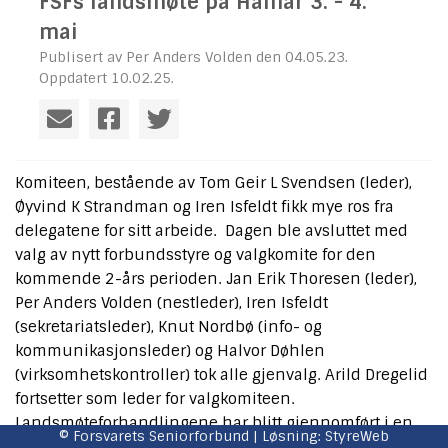
FSFs landsmøte på Hamar 3. - 4.
mai
Publisert av Per Anders Volden den 04.05.23.
Oppdatert 10.02.25.
Komiteen, bestående av Tom Geir L Svendsen (leder),
Øyvind K Strandman og Iren Isfeldt fikk mye ros fra
delegatene for sitt arbeide. Dagen ble avsluttet med
valg av nytt forbundsstyre og valgkomite for den
kommende 2-års perioden. Jan Erik Thoresen (leder),
Per Anders Volden (nestleder), Iren Isfeldt
(sekretariatsleder), Knut Nordbø (info- og
kommunikasjonsleder) og Halvor Døhlen
(virksomhetskontroller) tok alle gjenvalg. Arild Dregelid
fortsetter som leder for valgkomiteen.
Landsmøteforhandlingene har blitt gjennomført i en
© Forsvarets Seniorforbund | Løsning:
StyreWeb
god og humoristisk tone. Delegatene roses for