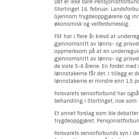
Det er ikke bare Pensjonistforbu
Stortinget 16. februar. Landsforbun
Gjennom trygdeoppgjørene og innspi
økonomisk og velferdsmessig.
FSF har i flere år krevd at underr
gjennomsnitt av lønns- og prisvekst
oppmerksom på at en underreguler
gjennomsnitt av lønns- og prisvekst
de siste 5-6 årene. En fordel med
lønnstakerne får det. I tillegg er
lønnstakerne er mindre enn 1,5 p
Forsvarets seniorforbund har også s
behandling i Stortinget, noe som 
Et annet forslag som ble debattert
trygdeoppgjøret. Pensjonistforbun
Forsvarets seniorforbunds syn i d