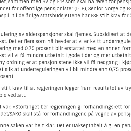
ndet, sammen med SV og FrP som skal ha æren for pensjon
det for offentlige pensjonister (LOP), Senior Norge og FS
ll til de årlige statsbudsjettene har FSF stilt krav for
egulering av alderspensjoner skal fjernes. Subsidiært a
. Det er flere som nå hevder at vi er kvitt underreguleri
ing med 0,75 prosent blir erstattet med en annen form
 vil vi få mindre utbetalt i gode tider og mer utbetalt i
 ny ordning er at pensjonistene ikke vil få nedgang i k
 det slik at underreguleringen vil bli mindre enn 0,75 pr
rosent.
tilt krav til at regjeringen legger fram resultatet av try
ble vedtatt.
 var: «Stortinget ber regjeringen gi forhandlingsrett fo
det/SAKO skal stå for forhandlingene på vegne av pensj
enne saken var helt klar. Det er uakseptabelt å gi en pe