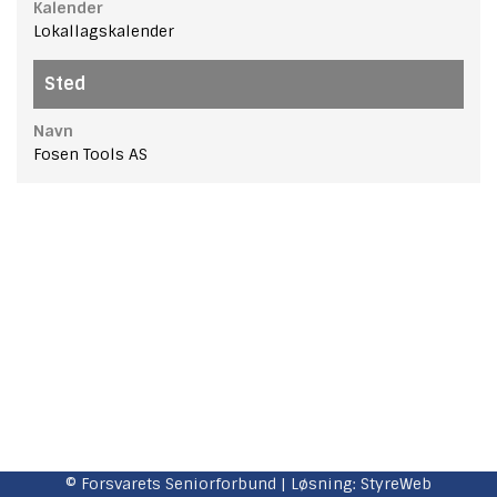
Kalender
Lokallagskalender
Sted
Navn
Fosen Tools AS
© Forsvarets Seniorforbund | Løsning:
StyreWeb