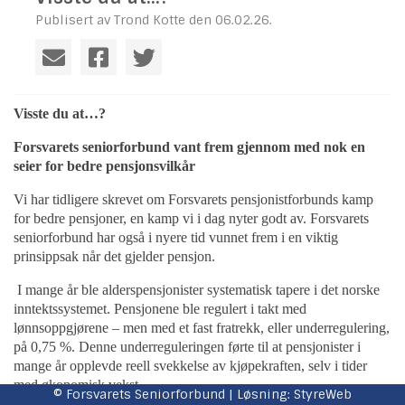
Publisert av Trond Kotte den 06.02.26.
Visste du at…?
Forsvarets seniorforbund vant frem gjennom med nok en
seier for bedre pensjonsvilkår
Vi har tidligere skrevet om Forsvarets pensjonistforbunds kamp
for bedre pensjoner, en kamp vi i dag nyter godt av. Forsvarets
seniorforbund har også i nyere tid vunnet frem i en viktig
prinsippsak når det gjelder pensjon.
I mange år ble alderspensjonister systematisk tapere i det norske
inntektssystemet. Pensjonene ble regulert i takt med
lønnsoppgjørene – men med et fast fratrekk, eller underregulering,
på 0,75 %. Denne underreguleringen førte til at pensjonister i
mange år opplevde reell svekkelse av kjøpekraften, selv i tider
med økonomisk vekst.
© Forsvarets Seniorforbund | Løsning:
StyreWeb