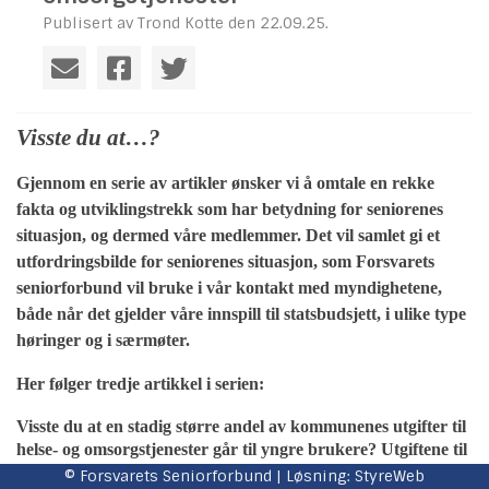
Publisert av Trond Kotte den 22.09.25.
Visste du at…?
Gjennom en serie av artikler ønsker vi å omtale en rekke
fakta og utviklingstrekk som har betydning for seniorenes
situasjon, og dermed våre medlemmer. Det vil samlet gi et
utfordringsbilde for seniorenes situasjon, som Forsvarets
seniorforbund vil bruke i vår kontakt med myndighetene,
både når det gjelder våre innspill til statsbudsjett, i ulike type
høringer og i særmøter.
Her følger tredje artikkel i serien:
Visste du at en stadig større andel av kommunenes utgifter til
helse- og omsorgstjenester går til yngre brukere? Utgiftene til
yngreomsorgen øker, på bekostning av eldreomsorgen.
© Forsvarets Seniorforbund | Løsning:
StyreWeb