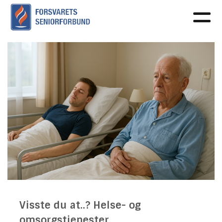
Visste du at..? Helse- og
omsorgstjenester