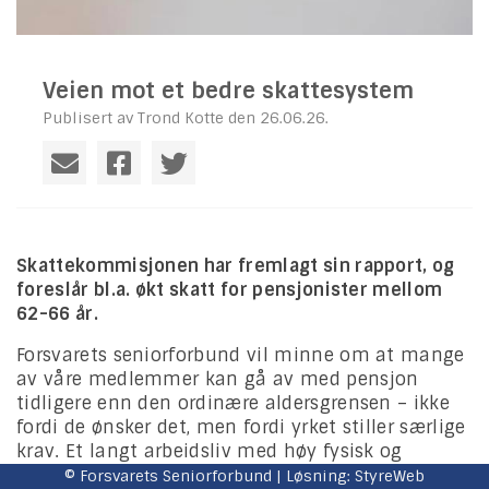
Veien mot et bedre skattesystem
Publisert av Trond Kotte den 26.06.26.
Skattekommisjonen har fremlagt sin rapport, og
foreslår bl.a. økt skatt for pensjonister mellom
62-66 år.
Forsvarets seniorforbund vil minne om at mange
av våre medlemmer kan gå av med pensjon
tidligere enn den ordinære aldersgrensen – ikke
fordi de ønsker det, men fordi yrket stiller særlige
krav. Et langt arbeidsliv med høy fysisk og
psykisk belastning, krav til beredskap, operativ
© Forsvarets Seniorforbund | Løsning:
StyreWeb