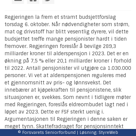
Regjeringen la frem et stramt budsjettforslag
torsdag 6. oktober. Når nødvendigheter som strøm,
mat og drivstoff har blitt vesentlig dyrere, vil dette
budsjettet treffe mange pensjonister hardt i tiden
fremover. Regjeringen foreslår å bevilge 289,3
milliarder kroner til alderspensjon i 2023. Det er en
økning på 7,5 % eller 20,1 milliarder kroner i forhold
til 2022. Antall pensjonister vil utgjøre ca 1.030.000
personer. Vi vet at alderspensjonen reguleres med
et gjennomsnitt av pris- og lønnsvekst. Det
innebærer at kjøpekraften til pensjonistene, slik
situasjonen er, svekkes. Som nevnt i tidligere møter
med Regjeringen, foreslås eldreombudet lagt ned i
løpet av 2023. Dette er FSF sterkt uenig i.
Argumentasjonen til Regjeringen i denne saken er
meget tynn. Skattefradraget for pensjonsinntekt
© Forsvarets Seniorforbund | Løsning:
StyreWeb
økes. Det kan innebære at flere pensjonister får en