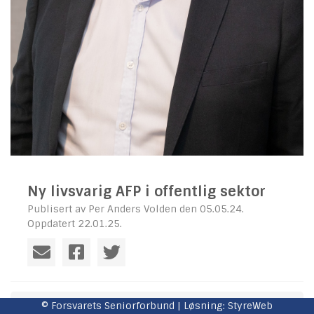
Ny livsvarig AFP i offentlig sektor
Publisert av Per Anders Volden den 05.05.24.
Oppdatert 22.01.25.
2024.05.05 MK 2-24 Ny livsvarig AFP i offentlig
© Forsvarets Seniorforbund | Løsning:
StyreWeb