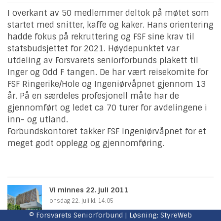
I overkant av 50 medlemmer deltok på møtet som
startet med snitter, kaffe og kaker. Hans orientering
hadde fokus på rekruttering og FSF sine krav til
statsbudsjettet for 2021. Høydepunktet var
utdeling av Forsvarets seniorforbunds plakett til
Inger og Odd F tangen. De har vært reisekomite for
FSF Ringerike/Hole og Ingeniørvåpnet gjennom 13
år. På en særdeles profesjonell måte har de
gjennomført og ledet ca 70 turer for avdelingene i
inn- og utland.
Forbundskontoret takker FSF Ingeniørvåpnet for et
meget godt opplegg og gjennomføring.
Vi minnes 22. juli 2011
onsdag 22. juli kl. 14:05
© Forsvarets Seniorforbund | Løsning:
StyreWeb