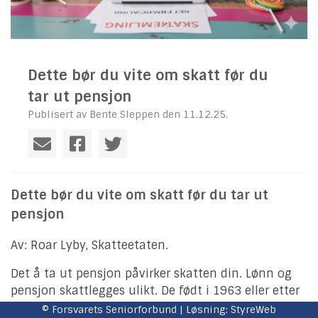
Dette bør du vite om skatt før du
tar ut pensjon
Publisert av Bente Sleppen den 11.12.25.
Dette bør du vite om skatt før du tar ut
pensjon
Av: Roar Lyby, Skatteetaten.
Det å ta ut pensjon påvirker skatten din. Lønn og
pensjon skattlegges ulikt. De født i 1963 eller etter
kan i tillegg jobbe og ta ut pensjon samtidig.
© Forsvarets Seniorforbund | Løsning:
StyreWeb