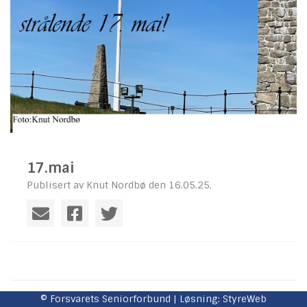
17.mai
Publisert av Knut Nordbø den 16.05.25.
Vi minnes 22. juli 2011
© Forsvarets Seniorforbund | Løsning:
StyreWeb